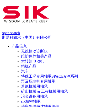
open search
斯爱科轴承（中国）有限公司
产品信息
无线振动诊断仪
维护保养相关产品
大转矩电动机
精机产品
汽车
特殊工况专用轴承SPACEA™系列
泵及压缩机专用轴承
造纸机械用轴承
矿山机械 & 工程机械用轴承
冶金设备用轴承
sik精密轴承
带座外球面球轴承组件