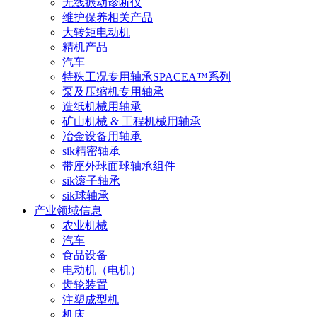
无线振动诊断仪
维护保养相关产品
大转矩电动机
精机产品
汽车
特殊工况专用轴承SPACEA™系列
泵及压缩机专用轴承
造纸机械用轴承
矿山机械 & 工程机械用轴承
冶金设备用轴承
sik精密轴承
带座外球面球轴承组件
sik滚子轴承
sik球轴承
产业领域信息
农业机械
汽车
食品设备
电动机（电机）
齿轮装置
注塑成型机
机床