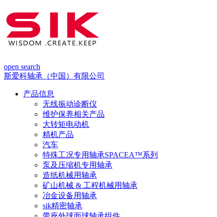
open search
斯爱科轴承（中国）有限公司
产品信息
无线振动诊断仪
维护保养相关产品
大转矩电动机
精机产品
汽车
特殊工况专用轴承SPACEA™系列
泵及压缩机专用轴承
造纸机械用轴承
矿山机械 & 工程机械用轴承
冶金设备用轴承
sik精密轴承
带座外球面球轴承组件