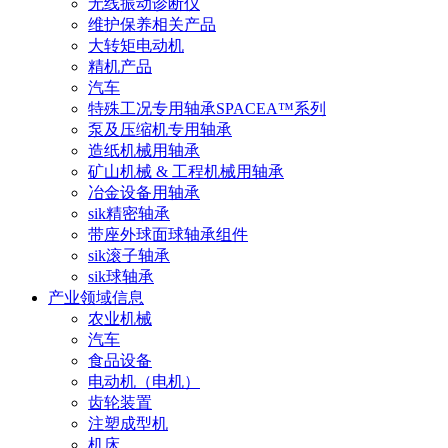
无线振动诊断仪
维护保养相关产品
大转矩电动机
精机产品
汽车
特殊工况专用轴承SPACEA™系列
泵及压缩机专用轴承
造纸机械用轴承
矿山机械 & 工程机械用轴承
冶金设备用轴承
sik精密轴承
带座外球面球轴承组件
sik滚子轴承
sik球轴承
产业领域信息
农业机械
汽车
食品设备
电动机（电机）
齿轮装置
注塑成型机
机床